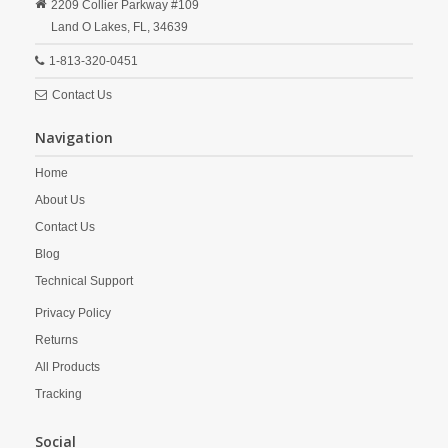
2209 Collier Parkway #109
Land O Lakes,
FL,
34639
1-813-320-0451
Contact Us
Navigation
Home
About Us
Contact Us
Blog
Technical Support
Privacy Policy
Returns
All Products
Tracking
Social